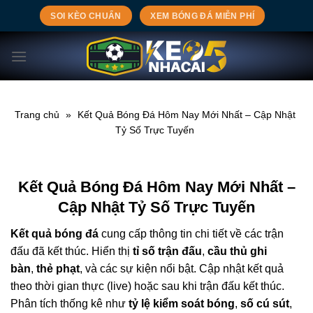
Bỏ
SOI KÈO CHUẨN
XEM BÓNG ĐÁ MIỄN PHÍ
qua
nội
dung
Trang chủ
»
Kết Quả Bóng Đá Hôm Nay Mới Nhất – Cập Nhật
Tỷ Số Trực Tuyến
Kết Quả Bóng Đá Hôm Nay Mới Nhất –
Cập Nhật Tỷ Số Trực Tuyến
Kết quả bóng đá
cung cấp thông tin chi tiết về các trận
đấu đã kết thúc. Hiển thị
tỉ số trận đấu
,
cầu thủ ghi
bàn
,
thẻ phạt
, và các sự kiện nổi bật. Cập nhật kết quả
theo thời gian thực (live) hoặc sau khi trận đấu kết thúc.
Phân tích thống kê như
tỷ lệ kiểm soát bóng
,
số cú sút
,