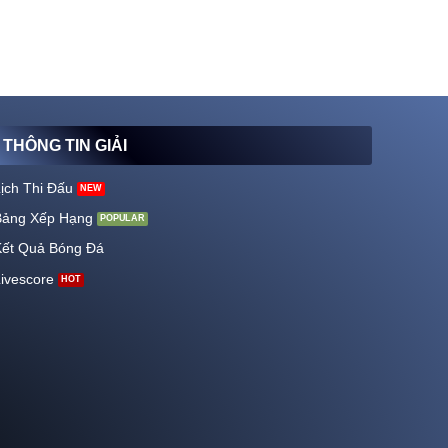
THÔNG TIN GIẢI
ịch Thi Đấu
Bảng Xếp Hạng
Kết Quả Bóng Đá
ivescore