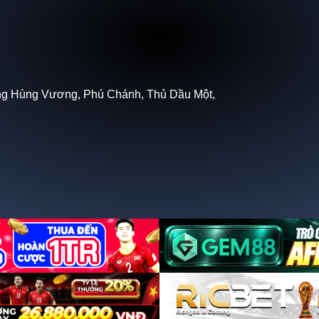
ng Hùng Vương, Phú Chánh, Thủ Dầu Một,
ền nội dung thuộc về 2026 ©
comunidaddown.org.mx - Tỷ Lệ Kèo N
rmational platform only. Responsible Gaming 18+. We do not process b