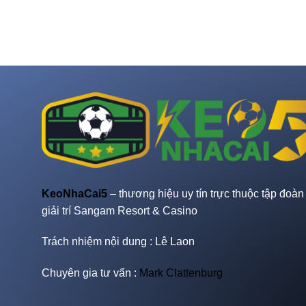
KeoNhaCai5
– thương hiệu uy tín trực thuộc tập đoàn
giải trí Sangam Resort & Casino
Trách nhiệm nội dung : Lê Laon
Chuyên gia tư vấn :
Mark Clattenburg