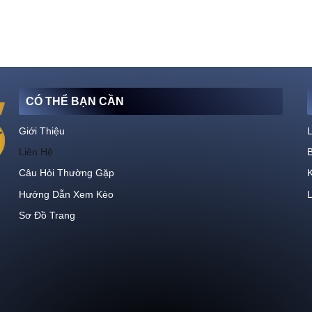
CÓ THỂ BẠN CẦN
Giới Thiệu
L
Liên Hệ
Câu Hỏi Thường Gặp
Hướng Dẫn Xem Kèo
L
Sơ Đồ Trang