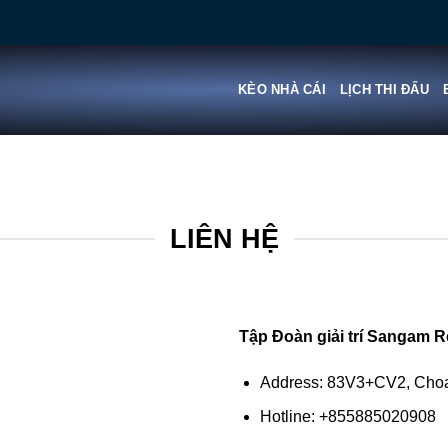
KÈO NHÀ CÁI
LỊCH THI ĐẤU
LIÊN HỆ
Tập Đoàn giải trí Sangam R
Address: 83V3+CV2, Cho
Hotline: +855885020908