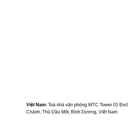
Việt Nam
: Toà nhà văn phòng WTC Tower 01 Đ
Chánh, Thủ Dầu Một, Bình Dương, Việt Nam