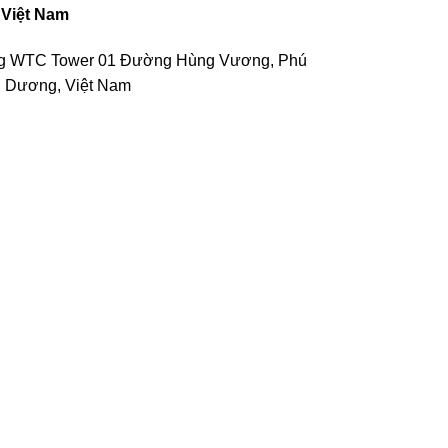
 Việt Nam
òng WTC Tower 01 Đường Hùng Vương, Phú
h Dương, Việt Nam