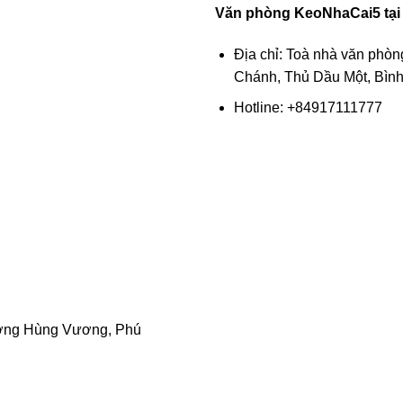
Văn phòng KeoNhaCai5 tại
Địa chỉ: Toà nhà văn ph
Chánh, Thủ Dầu Một, Bìn
Hotline: +84917111777
ường Hùng Vương, Phú